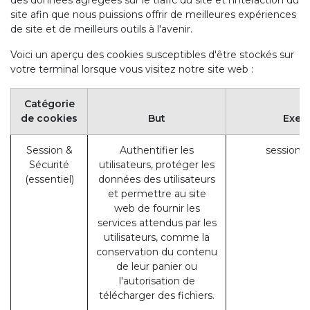
des données agrégées sur le trafic du site et l'interaction du
site afin que nous puissions offrir de meilleures expériences
de site et de meilleurs outils à l'avenir.
Voici un aperçu des cookies susceptibles d'être stockés sur
votre terminal lorsque vous visitez notre site web :
Catégorie
de cookies
But
Exem
Session &
Authentifier les
session_
Sécurité
utilisateurs, protéger les
(essentiel)
données des utilisateurs
et permettre au site
web de fournir les
services attendus par les
utilisateurs, comme la
conservation du contenu
de leur panier ou
l'autorisation de
télécharger des fichiers.