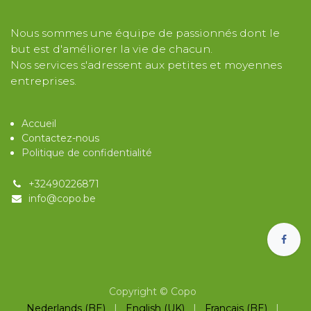
Nous sommes une équipe de passionnés dont le
but est d'améliorer la vie de chacun.
Nos services s'adressent aux petites et moyennes
entreprises.
Acc​ueil
Contactez-nous
Politique d​e confidentialité
+32​490226871
info@cop​o.be
Copyright © Copo
Nederlands (BE)
|
English (UK)
|
Français (BE)
|