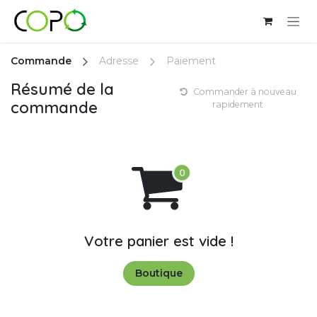
Se rendre au contenu
Commande
Adresse
Paiement
Résumé de la
Commander à nouveau
commande
rapidement
Votre panier est vide !
Boutique